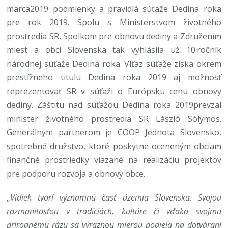
marca2019 podmienky a pravidlá súťaže Dedina roka
pre rok 2019. Spolu s Ministerstvom životného
prostredia SR, Spolkom pre obnovu dediny a Združením
miest a obcí Slovenska tak vyhlásila už 10.ročník
národnej súťaže Dedina roka. Víťaz súťaže získa okrem
prestížneho titulu Dedina roka 2019 aj možnosť
reprezentovať SR v súťaži o Európsku cenu obnovy
dediny. Záštitu nad súťažou Dedina roka 2019prevzal
minister životného prostredia SR László Sólymos.
Generálnym partnerom je COOP Jednota Slovensko,
spotrebné družstvo, ktoré poskytne oceneným obciam
finančné prostriedky viazané na realizáciu projektov
pre podporu rozvoja a obnovy obce.
„
Vidiek tvorí významnú časť územia Slovenska. Svojou
rozmanitosťou v tradíciách, kultúre či vďaka svojmu
prírodnému rázu sa výraznou mierou podieľa na dotváraní