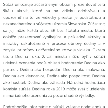
Súťaž umožňuje zúčastneným obciam prezentovať celú
škálu aktivít, ktoré sa na vidieku odohrávajú a
upozorniť na to, že vidiecky priestor je podstatnou a
nezanedbateľnou súčasťou územia Slovenska. Zúčastniť
sa jej môže každá obec SR bez štatútu mesta, ktorá
dokáže prezentovať vynikajúce a príkladné aktivity a
iniciatívy uskutočnené v procese obnovy dediny a v
zmysle princípov udržateľného rozvoja vidieka. Okrem
titulu Dedina roka, 2. a3. miesta môžu byť v súťaži
udelené ocenenia podľa oblastí hodnotenia: Dedina ako
partner, Dedina ako hospodár, Dedina ako maľovaná,
Dedina ako klenotnica, Dedina ako pospolitosť, Dedina
ako hostiteľ, Dedina ako záhrada. Národná hodnotiaca
komisia súťaže Dedina roka 2019 môže zvážiť udelenie
mimoriadneho ocenenia za pozoruhodné výsledky.
Podrobnejšie informácie o súťaži, vrátane podmienok a