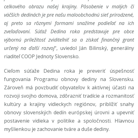
celkového obrazu našej krajiny. Pôsobenie v malých či
väčších dedinách je pre našu maloobchodnú sieť prirodzené,
aj preto sa rôznymi formami snažíme podieľať na ich
zveľaďovaní. Súťaž Dedina roka predstavuje pre obce
výbornú príležitosť zviditeľniť sa a získať finančný grant
určený na ďalší rozvoj
“, uviedol Ján Bilinský, generálny
riaditeľ COOP Jednoty Slovensko.
Cieľom súťaže Dedina roka je preveriť úspešnosť
fungovania Programu obnovy dediny na Slovensku.
Zároveň má povzbudiť obyvateľov k aktívnej účasti na
rozvoji svojho domova, zdôrazniť tradície a rozmanitosť
kultúry a krajiny vidieckych regiónov, priblížiť snahy
obnovy slovenských dedín európskej úrovni a upevniť
postavenie vidieka v politike a spoločnosti. Hlavnou
myšlienkou je zachovanie tváre a duše dediny.