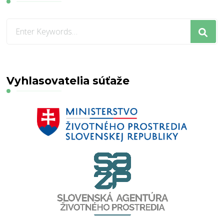
Looking
for
Something?
Vyhlasovatelia súťaže